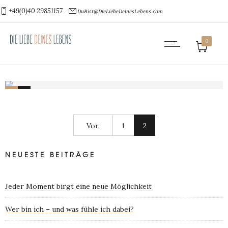
+49(0)40 29851157
DuBist@DieLiebeDeinesLebens.com
0
0
0
Vor.
1
2
NEUESTE BEITRÄGE
Jeder Moment birgt eine neue Möglichkeit
Wer bin ich – und was fühle ich dabei?