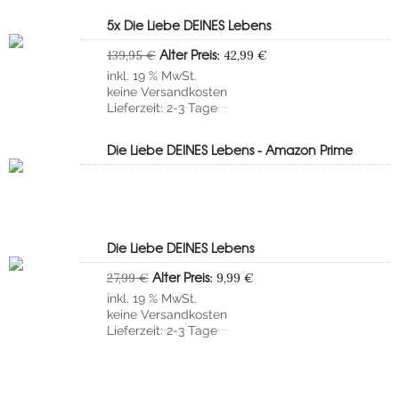
5x Die Liebe DEINES Lebens
Ursprünglicher
Aktueller
Alter Preis:
139,95
€
42,99
€
Preis
Preis
inkl. 19 % MwSt.
war:
ist:
keine
Versandkosten
139,95 €
42,99 €.
Lieferzeit:
2-3 Tage
Die Liebe DEINES Lebens - Amazon Prime
Die Liebe DEINES Lebens
Ursprünglicher
Aktueller
Alter Preis:
27,99
€
9,99
€
Preis
Preis
inkl. 19 % MwSt.
war:
ist:
keine
Versandkosten
27,99 €
9,99 €.
Lieferzeit:
2-3 Tage