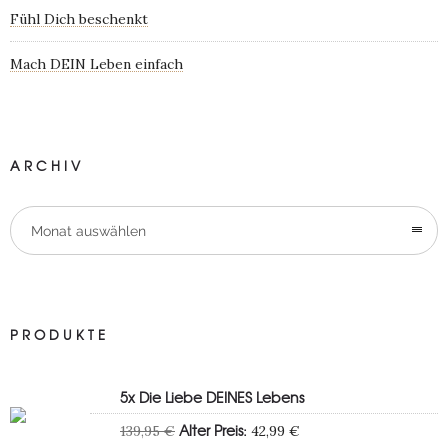
Fühl Dich beschenkt
Mach DEIN Leben einfach
ARCHIV
Monat auswählen
PRODUKTE
5x Die Liebe DEINES Lebens
Ursprünglicher
Aktueller
Alter Preis:
139,95
€
42,99
€
Preis
Preis