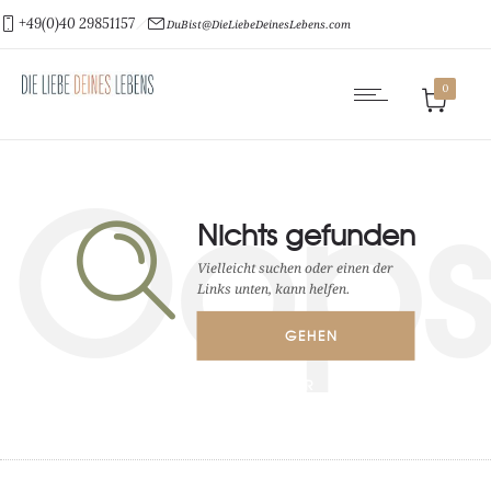
+49(0)40 29851157
DuBist@DieLiebeDeinesLebens.com
0
Oop
Nichts gefunden
Vielleicht suchen oder einen der
Links unten, kann helfen.
GEHEN
ZUR
STARTSEITE