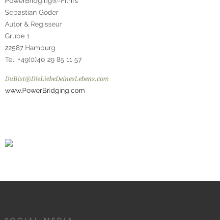
PowerBridging®-Films
Sebastian Goder
Autor & Regisseur
Grube 1
22587 Hamburg
Tel: +49(0)40 29 85 11 57
DuBist@DieLiebeDeinesLebens.com
www.PowerBridging.com