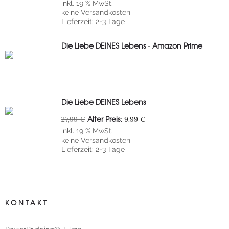
inkl. 19 % MwSt.
war:
ist:
keine
Versandkosten
139,95 €
42,99 €.
Lieferzeit:
2-3 Tage
Die Liebe DEINES Lebens - Amazon Prime
Die Liebe DEINES Lebens
Ursprünglicher
Aktueller
Alter Preis:
27,99
€
9,99
€
Preis
Preis
inkl. 19 % MwSt.
war:
ist:
keine
Versandkosten
27,99 €
9,99 €.
Lieferzeit:
2-3 Tage
KONTAKT