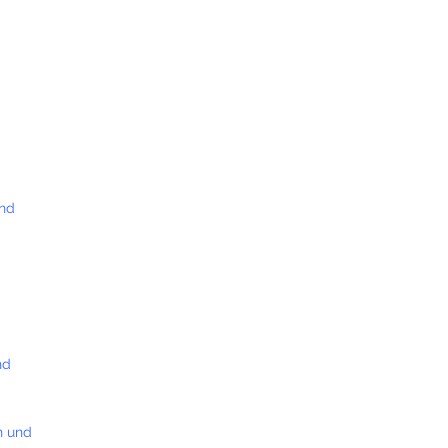
und
nd
n und