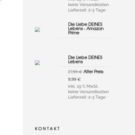
139,95 €
ist:
keine
Versandkosten
42,99 €.
Lieferzeit:
2-3 Tage
Die Liebe DEINES
Lebens - Amazon
Prime
Die Liebe DEINES
Lebens
Ursprünglicher
Alter Preis:
27,99
€
Preis
Aktueller
9,99
€
war:
Preis
inkl. 19 % MwSt.
27,99 €
ist:
keine
Versandkosten
9,99 €.
Lieferzeit:
2-3 Tage
KONTAKT