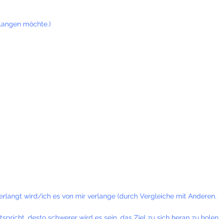
rlangen möchte.)
verlangt wird/ich es von mir verlange (durch Vergleiche mit Anderen.
pricht, desto schwerer wird es sein, das Ziel zu sich heran zu holen.