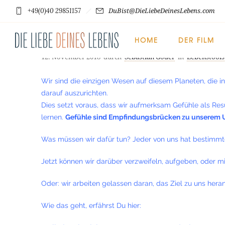
+49(0)40 29851157
DuBist@DieLiebeDeinesLebens.com
Lebenstools
HOME
DER FILM
Mach DEIN Leben einfach
12. November 2018
durch
Sebastian Goder
in
Lebenstools
Wir sind die einzigen Wesen auf diesem Planeten, die in
darauf auszurichten.
Dies setzt voraus, dass wir aufmerksam Gefühle als R
lernen.
Gefühle sind Empfindungsbrücken zu unserem
Was müssen wir dafür tun? Jeder von uns hat bestimmte 
Jetzt können wir darüber verzweifeln, aufgeben, oder m
Oder: wir arbeiten gelassen daran, das Ziel zu uns heran
Wie das geht, erfährst Du hier: