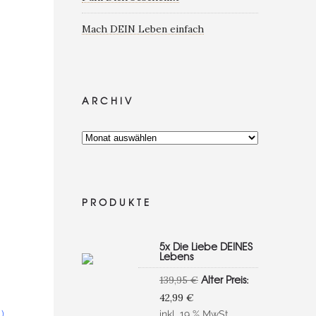
Mach DEIN Leben einfach
ARCHIV
PRODUKTE
5x Die Liebe DEINES
Lebens
Ursprünglicher
Alter Preis:
139,95
€
Preis
Aktueller
42,99
€
war:
Preis
)
inkl. 19 % MwSt.