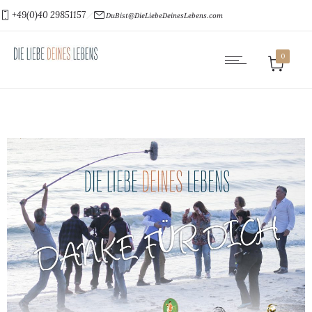
+49(0)40 29851157
DuBist@DieLiebeDeinesLebens.com
0
0
102