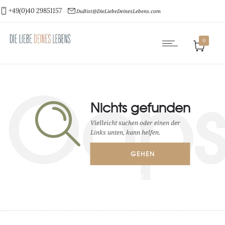
+49(0)40 29851157
DuBist@DieLiebeDeinesLebens.com
0
Oop
Nichts gefunden
Vielleicht suchen oder einen der
Links unten, kann helfen.
GEHEN
ZUR
STARTSEITE