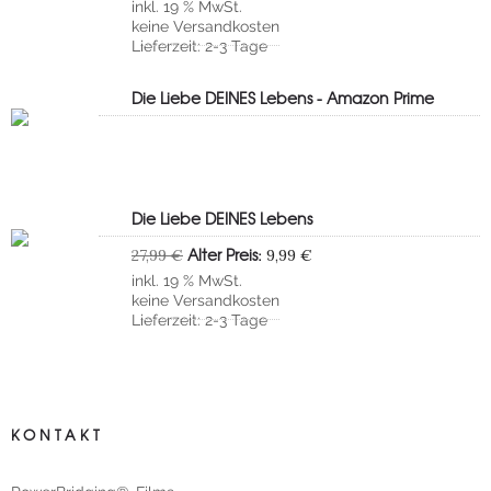
inkl. 19 % MwSt.
war:
ist:
keine
Versandkosten
139,95 €
42,99 €.
Lieferzeit:
2-3 Tage
Die Liebe DEINES Lebens - Amazon Prime
Die Liebe DEINES Lebens
Ursprünglicher
Aktueller
Alter Preis:
27,99
€
9,99
€
Preis
Preis
inkl. 19 % MwSt.
war:
ist:
keine
Versandkosten
27,99 €
9,99 €.
Lieferzeit:
2-3 Tage
KONTAKT