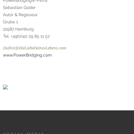
PowerBridging®-Films
Sebastian Goder
Autor & Regisseur
Grube 1
22587 Hamburg
Tel: +49(0)40 29 85 11 57
DuBist@DieLiebeDeinesLebens.com
www.PowerBridging.com