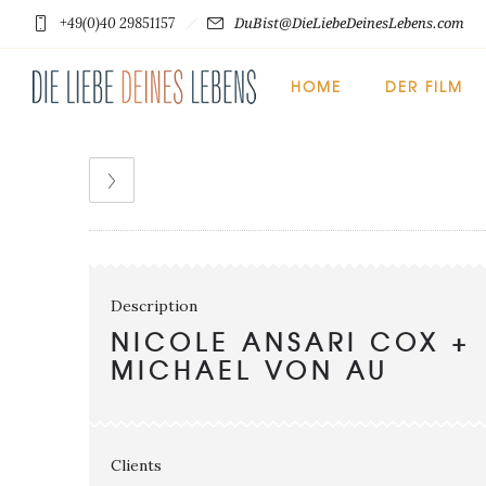
+49(0)40 29851157
DuBist@DieLiebeDeinesLebens.com
HOME
DER FILM
Description
NICOLE ANSARI COX +
MICHAEL VON AU
Clients